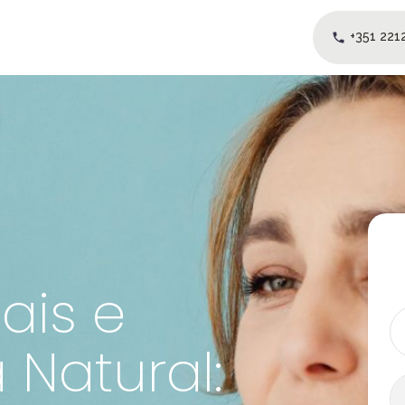
+351 221
Sobre Nós
Metodologia
Blog
PT
ais e
Natural: