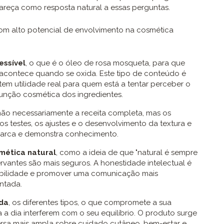
pareça como resposta natural a essas perguntas.
m alto potencial de envolvimento na cosmética
essível
, o que é o óleo de rosa mosqueta, para que
e acontece quando se oxida. Este tipo de conteúdo é
tem utilidade real para quem está a tentar perceber o
nção cosmética dos ingredientes.
 não necessariamente a receita completa, mas os
os testes, os ajustes e o desenvolvimento da textura e
marca e demonstra conhecimento.
smética natural
, como a ideia de que "natural é sempre
vantes são mais seguros. A honestidade intelectual é
ibilidade e promover uma comunicação mais
ntada.
ada
, os diferentes tipos, o que compromete a sua
 a dia interferem com o seu equilíbrio. O produto surge
sa mais ampla sobre cuidado cutâneo, bem-estar e