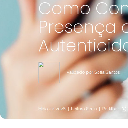
Como Cons
Presença
Autentici
Validado por
Sofia Santos
Maio 22, 2026
|
Leitura 8 min
|
Partilhar