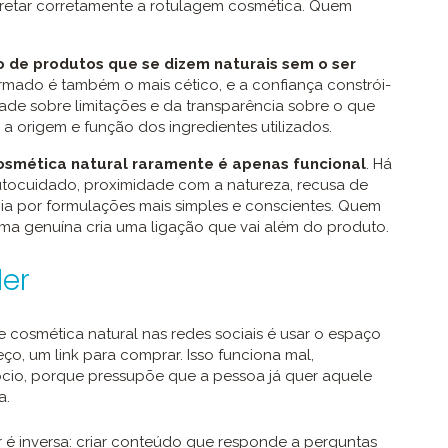
retar corretamente a rotulagem cosmética. Quem
o de produtos que se dizem naturais sem o ser
ormado é também o mais cético, e a confiança constrói-
dade sobre limitações e da transparência sobre o que
a origem e função dos ingredientes utilizados.
cosmética natural raramente é apenas funcional
. Há
autocuidado, proximidade com a natureza, recusa de
cia por formulações mais simples e conscientes. Quem
rma genuína cria uma ligação que vai além do produto.
der
osmética natural nas redes sociais é usar o espaço
o, um link para comprar. Isso funciona mal,
ócio, porque pressupõe que a pessoa já quer aquele
a.
é inversa: criar conteúdo que responde a perguntas