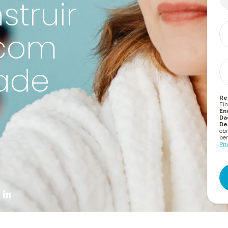
truir
 com
dade
Re
Fin
En
Da
De
obr
bem
Pri