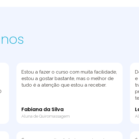
unos
Estou a fazer o curso com muita facilidade,
D
estou a gostar bastante, mas o melhor de
e
tudo é a atenção que estou a receber.
t
O
p
t
Fabiana da Silva
L
Aluna de Quiromassagem
Al