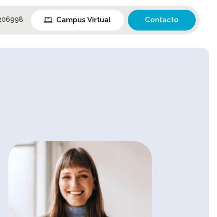
Campus Virtual
Contacto
206998