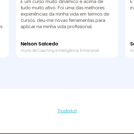
,
É um curso muito dinâmico e acima de
É
tudo muito ativo. Foi uma das melhores
i
experiências da minha vida em termos de
cursos, deu-me novas ferramentas para
es
aplicar na minha vida profissional.
Nelson Salcedo
S
Aluno de Coaching e Inteligência Emocional
A
Trustpilot