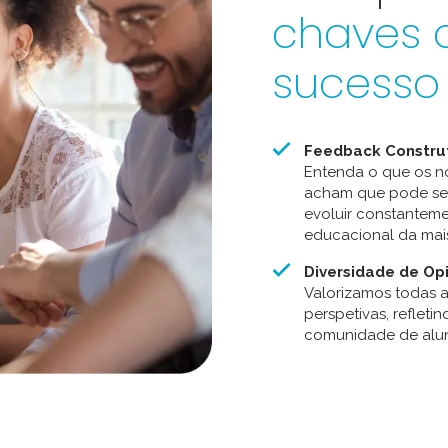
chaves 
sucesso
Feedback Constru
Entenda o que os no
acham que pode ser
evoluir constanteme
educacional da mais
Diversidade de Op
Valorizamos todas a
perspetivas, refleti
comunidade de alu