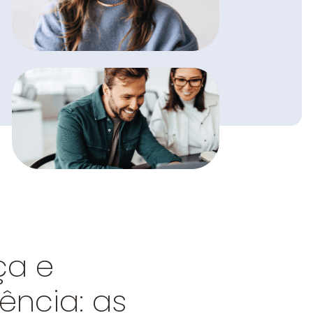
ça e
ência: as