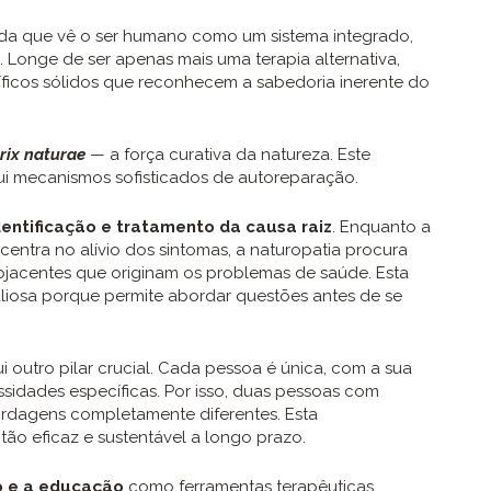
vida que vê o ser humano como um sistema integrado,
 Longe de ser apenas mais uma terapia alternativa,
ntíficos sólidos que reconhecem a sabedoria inerente do
rix naturae
— a força curativa da natureza. Este
i mecanismos sofisticados de autoreparação.
dentificação e tratamento da causa raiz
. Enquanto a
entra no alívio dos sintomas, a naturopatia procura
ubjacentes que originam os problemas de saúde. Esta
liosa porque permite abordar questões antes de se
i outro pilar crucial. Cada pessoa é única, com a sua
essidades específicas. Por isso, duas pessoas com
ordagens completamente diferentes. Esta
tão eficaz e sustentável a longo prazo.
o e a educação
como ferramentas terapêuticas