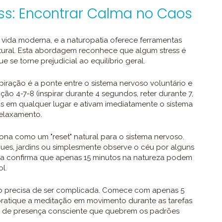
ess: Encontrar Calma no Caos
a vida moderna, e a naturopatia oferece ferramentas
natural. Esta abordagem reconhece que algum stress é
 se torne prejudicial ao equilíbrio geral.
piração é a ponte entre o sistema nervoso voluntário e
ção 4-7-8 (inspirar durante 4 segundos, reter durante 7,
s em qualquer lugar e ativam imediatamente o sistema
relaxamento.
ona como um "reset" natural para o sistema nervoso.
es, jardins ou simplesmente observe o céu por alguns
fica confirma que apenas 15 minutos na natureza podem
ol.
 precisa de ser complicada. Comece com apenas 5
pratique a meditação em movimento durante as tarefas
os de presença consciente que quebrem os padrões