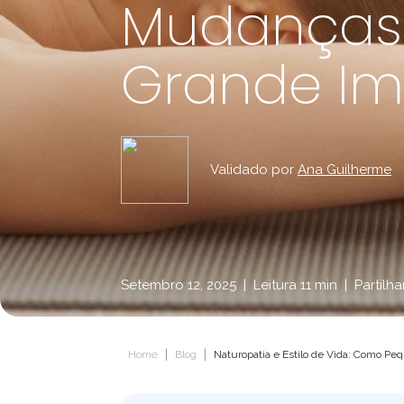
Mudanças
Grande I
Validado por
Ana Guilherme
Setembro 12, 2025
|
Leitura 11 min
|
Partilha
|
|
Home
Blog
Naturopatia e Estilo de Vida: Como 