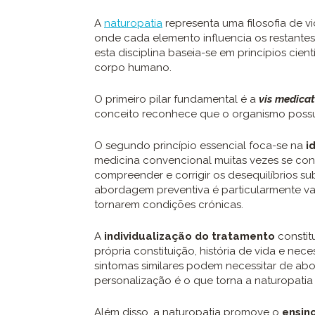
A
naturopatia
representa uma filosofia de 
onde cada elemento influencia os restantes.
esta disciplina baseia-se em princípios cie
corpo humano.
O primeiro pilar fundamental é a
vis medicat
conceito reconhece que o organismo possu
O segundo princípio essencial foca-se na
i
medicina convencional muitas vezes se conc
compreender e corrigir os desequilíbrios s
abordagem preventiva é particularmente va
tornarem condições crónicas.
A
individualização do tratamento
constitu
própria constituição, história de vida e nec
sintomas similares podem necessitar de ab
personalização é o que torna a naturopatia 
Além disso, a naturopatia promove o
ensin