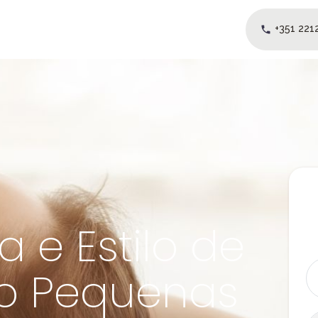
+351 221
Sobre Nós
Metodologia
Blog
PT
a e Estilo de
o Pequenas