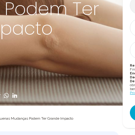
 Podem Ter
mpacto
Re
Fin
En
Da
De
obr
bem
Pri
r
Pequenas Mudanças Podem Ter Grande Impacto