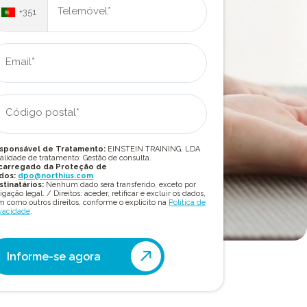
Telemóvel*
+351
Email*
Código postal*
sponsável de Tratamento:
EINSTEIN TRAINING, LDA
alidade de tratamento: Gestão de consulta.
carregado da Proteção de
dos:
dpo@northius.com
stinatários:
Nenhum dado será transferido, exceto por
igação legal. / Direitos: aceder, retificar e excluir os dados,
 como outros direitos, conforme o explicito na
Política de
vacidade
.
Informe-se agora