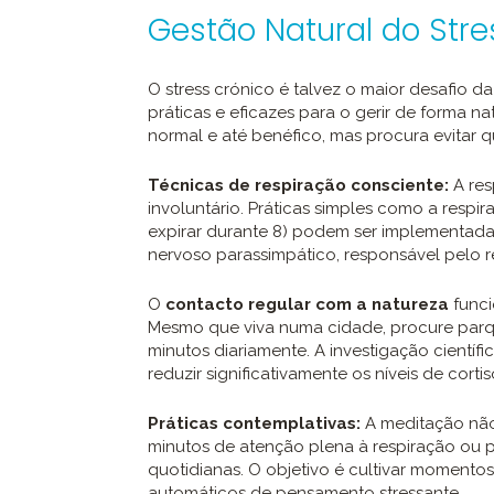
Gestão Natural do Str
O stress crónico é talvez o maior desafio d
práticas e eficazes para o gerir de forma 
normal e até benéfico, mas procura evitar que
Técnicas de respiração consciente:
A res
involuntário. Práticas simples como a respira
expirar durante 8) podem ser implementada
nervoso parassimpático, responsável pelo 
O
contacto regular com a natureza
funci
Mesmo que viva numa cidade, procure parqu
minutos diariamente. A investigação cientí
reduzir significativamente os níveis de cortis
Práticas contemplativas:
A meditação não
minutos de atenção plena à respiração ou 
quotidianas. O objetivo é cultivar moment
automáticos de pensamento stressante.