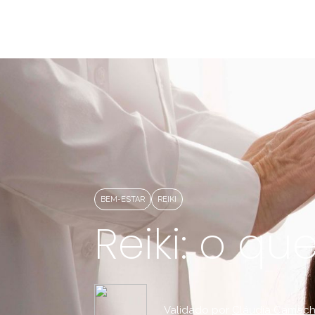
Cursos de Bem-Estar
BEM-ESTAR
REIKI
Reiki: o qu
Validado por
Cláudia Camac