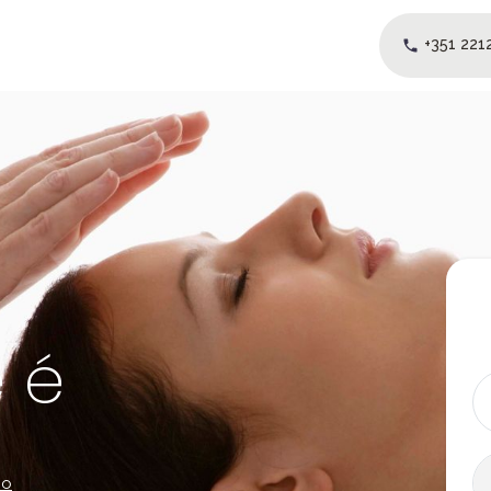
+351 221
Sobre Nós
Metodologia
Blog
PT
e é
ho