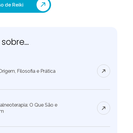
o de Reiki
sobre...
rigem, Filosofia e Prática
Balneoterapia: O Que São e
am