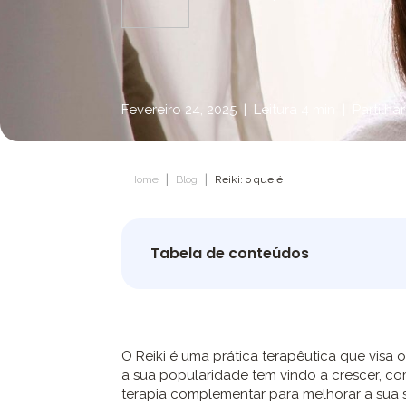
Fevereiro 24, 2025
|
Leitura 4 min
|
Partilhar
|
|
Home
Blog
Reiki: o que é
Tabela de conteúdos
O Reiki é uma prática terapêutica que visa o
a sua popularidade tem vindo a crescer, c
terapia complementar para melhorar a sua sa