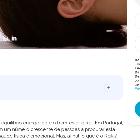
Re
Fin
En
Da
De
obr
bem
Pri
 equilíbrio energético e o bem-estar geral. Em Portugal,
om um número crescente de pessoas a procurar esta
úde física e emocional. Mas, afinal, o que é o Reiki?