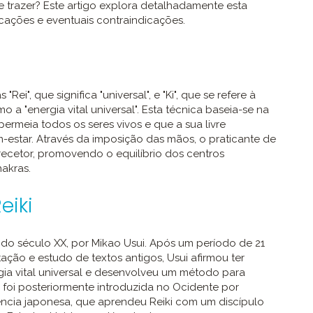
 trazer? Este artigo explora detalhadamente esta
icações e eventuais contraindicações.
Rei", que significa "universal", e "Ki", que se refere à
mo a "energia vital universal". Esta técnica baseia-se na
permeia todos os seres vivos e que a sua livre
m-estar. Através da imposição das mãos, o praticante de
 recetor, promovendo o equilíbrio dos centros
akras.
eiki
o do século XX, por Mikao Usui. Após um período de 21
ção e estudo de textos antigos, Usui afirmou ter
ia vital universal e desenvolveu um método para
ca foi posteriormente introduzida no Ocidente por
cia japonesa, que aprendeu Reiki com um discípulo