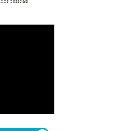
ados pessoais.
e